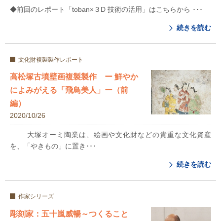
◆前回のレポート「toban×３D 技術の活用」はこちらから ･･･
続きを読む
文化財複製製作レポート
高松塚古墳壁画複製製作 ー 鮮やか
によみがえる「飛鳥美人」ー（前
編）
2020/10/26
大塚オーミ陶業は、絵画や文化財などの貴重な文化資産
を、「やきもの」に置き･･･
続きを読む
作家シリーズ
彫刻家：五十嵐威暢～つくること