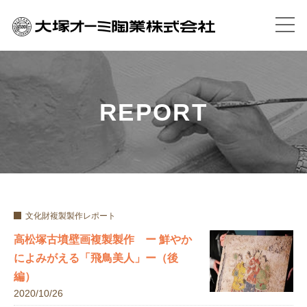
REPORT
文化財複製製作レポート
高松塚古墳壁画複製製作 ー 鮮やか
によみがえる「飛鳥美人」ー（後
編）
2020/10/26