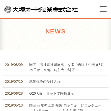
NEWS
2019/08/09
国宝「風神雷神図屏風」を陶で再現！企画展8月
29日から京都・建仁寺で開催
2019/07/10
就業体験の受け入れ
2019/06/28
G20大阪サミットで陶板展示
2019/05/13
国宝 火焔型土器 複製 展示予定：びじゅチュー
ン！×きゅーはく なりきり美術館