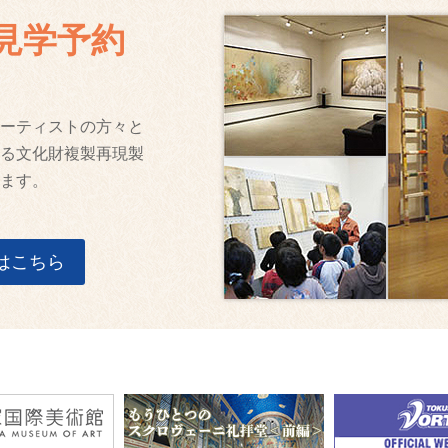
見学予約
ーティストの方々と
る文化財複製再現製
ます。
はこちら