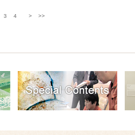
3
4
>
>>