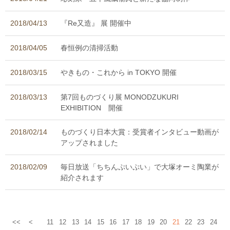
2018/04/13
『Re又造』 展 開催中
2018/04/05
春恒例の清掃活動
2018/03/15
やきもの・これから in TOKYO 開催
2018/03/13
第7回ものづくり展 MONODZUKURI
EXHIBITION 開催
2018/02/14
ものづくり日本大賞：受賞者インタビュー動画が
アップされました
2018/02/09
毎日放送「ちちんぷいぷい」で大塚オーミ陶業が
紹介されます
<<
<
11
12
13
14
15
16
17
18
19
20
21
22
23
24