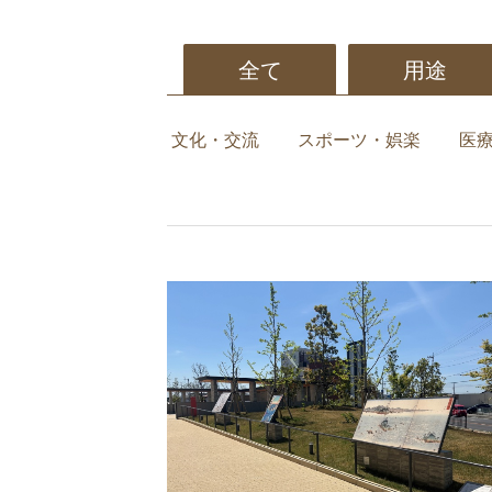
全て
用途
文化・交流
スポーツ・娯楽
医