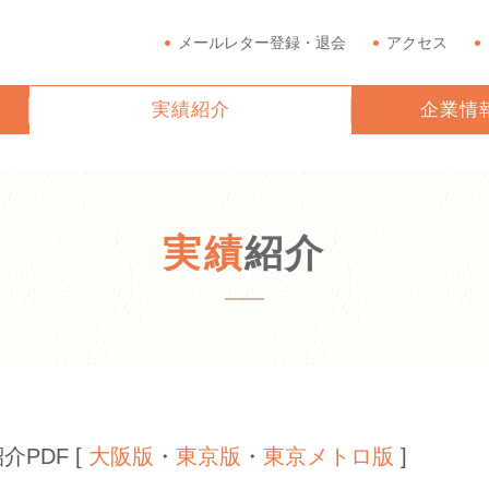
メールレター登録・退会
アクセス
実績紹介
企業情
実績
紹介
PDF [
大阪版
・
東京版
・
東京メトロ版
]