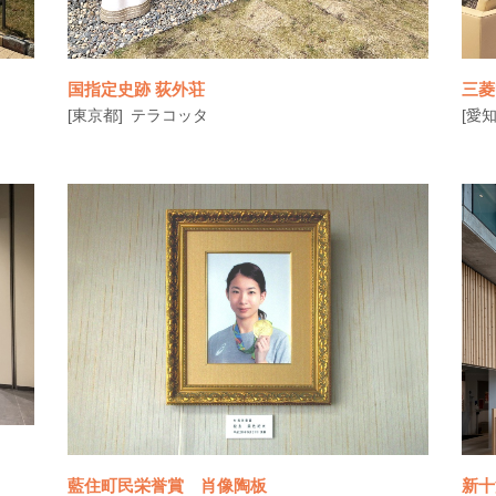
国指定史跡 荻外荘
三菱
[東京都]
テラコッタ
[愛知
国の史跡「荻外荘」は、政治の方向を決める
題
重要な会議が多数行われた場所です。この度
藍住町民栄誉賞 肖像陶板
新十