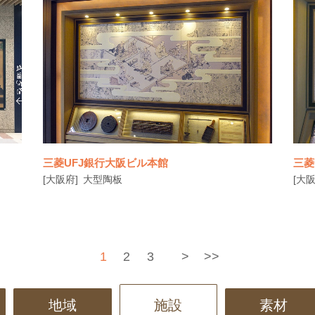
三菱UFJ銀行大阪ビル本館
三菱
[大阪府]
大型陶板
[大阪
1
2
3
>
>>
地域
施設
素材