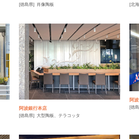
[徳島県]
肖像陶板
[北海
阿波
[徳島
阿波銀行本店
[徳島県]
大型陶板、テラコッタ