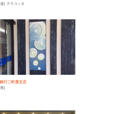
道]
テラコッタ
実りの季節の生命力は 清流から溢れ出るかの
ごとく勢いを増し 人々の心と共にふるさ
銀行二軒屋支店
県]