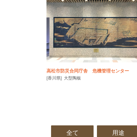
高松市防災合同庁舎 危機管理センター
[香川県]
大型陶板
全て
用途