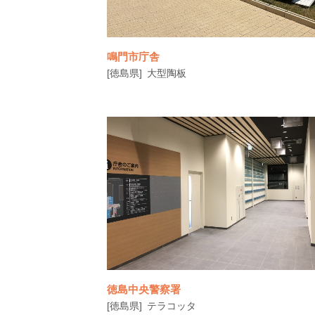
鳴門市庁舎
[徳島県]
大型陶板
鳴門市旧庁舎の老朽化や機能分散による課
を解消するため、新庁舎が整備されました
徳島中央警察署
[徳島県]
テラコッタ