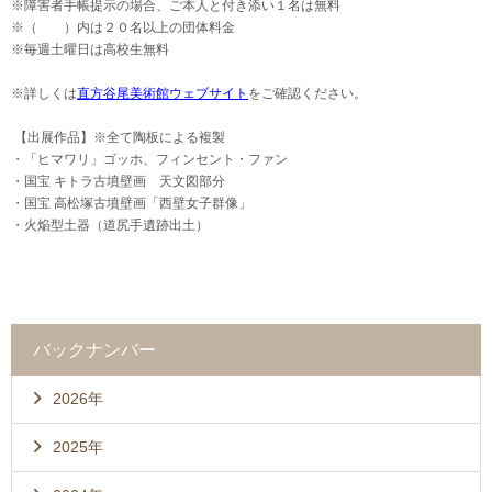
※障害者手帳提示の場合、ご本人と付き添い１名は無料
※（ ）内は２０名以上の団体料金
※毎週土曜日は高校生無料
※詳しくは
直方谷尾美術館ウェブサイト
をご確認ください。
【出展作品】※全て陶板による複製
・「ヒマワリ」ゴッホ、フィンセント・ファン
・国宝 キトラ古墳壁画 天文図部分
・国宝 高松塚古墳壁画「西壁女子群像」
・火焔型土器（道尻手遺跡出土）
バックナンバー
2026年
2025年