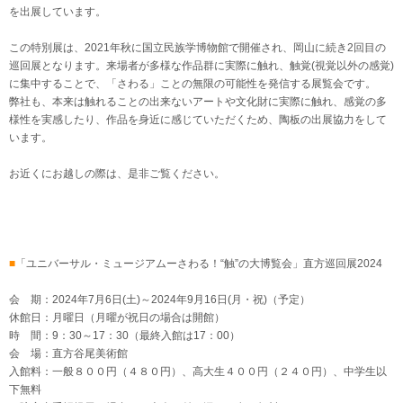
を出展しています。
この特別展は、2021年秋に国立民族学博物館で開催され、岡山に続き2回目の
巡回展となります。来場者が多様な作品群に実際に触れ、触覚(視覚以外の感覚)
に集中することで、「さわる」ことの無限の可能性を発信する展覧会です。
弊社も、本来は触れることの出来ないアートや文化財に実際に触れ、感覚の多
様性を実感したり、作品を身近に感じていただくため、陶板の出展協力をして
います。
お近くにお越しの際は、是非ご覧ください。
■
「ユニバーサル・ミュージアムーさわる！“触”の大博覧会」直方巡回展2024
会 期：2024年7月6日(土)～2024年9月16日(月・祝)（予定）
休館日：月曜日（月曜が祝日の場合は開館）
時 間：9：30～17：30（最終入館は17：00）
会 場：直方谷尾美術館
入館料：一般８００円（４８０円）、高大生４００円（２４０円）、中学生以
下無料