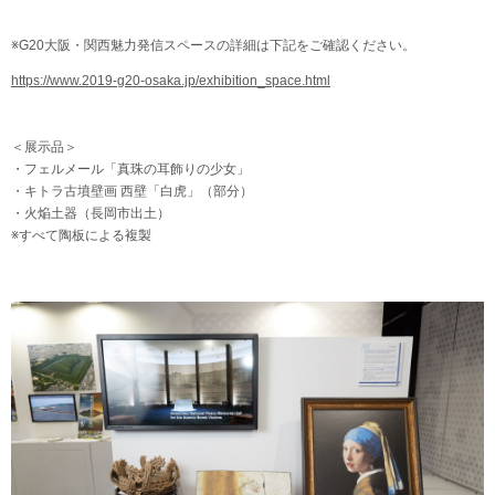
※G20大阪・関西魅力発信スペースの詳細は下記をご確認ください。
https://www.2019-g20-osaka.jp/exhibition_space.html
＜展示品＞
・フェルメール「真珠の耳飾りの少女」
・キトラ古墳壁画 西壁「白虎」（部分）
・火焔土器（長岡市出土）
※すべて陶板による複製