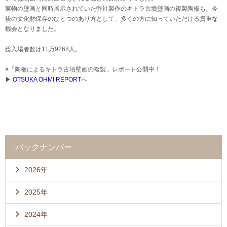
実物の壁画と同時展示されていた弊社製作のキトラ古墳壁画の複製陶板も、今
後の文化財保存のひとつのあり方として、多くの方に知っていただける貴重な
機会となりました。
総入場者数は11万9268人。
※「陶板によるキトラ古墳壁画の複製」レポート公開中！
▶
OTSUKA OHMI REPORT
へ
バックナンバー
2026年
2025年
2024年