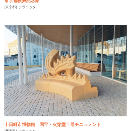
東京都復興記念館
[東京都]
テラコッタ
復興記念館は、1923年に発生した関東大震災の被害や復興を後世に伝
えるために建て
十日町市博物館 国宝・火焔型土器モニュメント