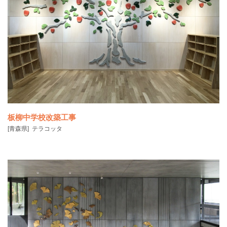
吉野川の雄大な流れをイメージし、徳島を象徴する藍、しじら織など
の要素を取り入れ、
板柳中学校改築工事
[青森県]
テラコッタ