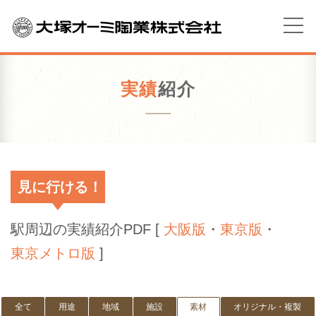
実績
紹介
見に行ける！
駅周辺の実績紹介PDF [
大阪版
・
東京版
・
東京メトロ版
]
全て
用途
地域
施設
素材
オリジナル・複製