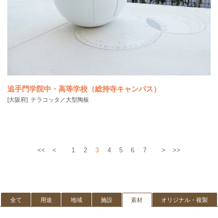
追手門学院中・高等学校（総持寺キャンパス）
[大阪府]
テラコッタ／大型陶板
<<
<
1
2
3
4
5
6
7
>
>>
全て
用途
地域
施設
素材
オリジナル・複製