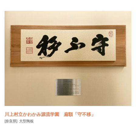
川上村立かわかみ源流学園 扁額「守不移」
[奈良県]
大型陶板