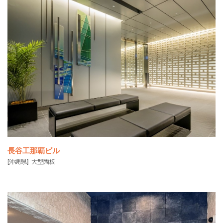
「建学の精神」 H2780×W900㎜ 「神山・学歌」右壁 H120
長谷工那覇ビル
[沖縄県]
大型陶板