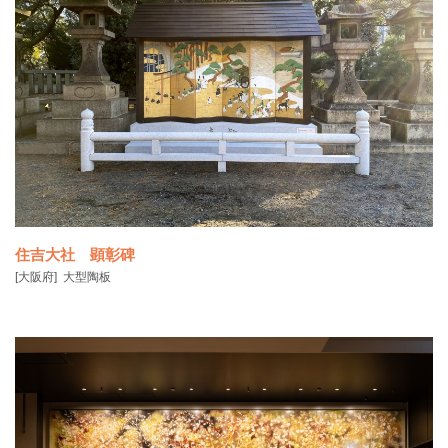
住吉大社 顕彰碑
[大阪府]
大型陶板