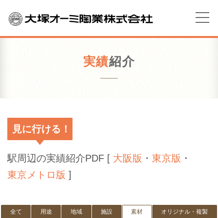
実績
紹介
見に行ける！
駅周辺の実績紹介PDF [
大阪版
・
東京版
・
東京メトロ版
]
全て
用途
地域
施設
素材
オリジナル・複製