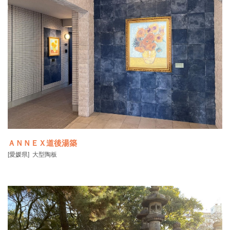
ＡＮＮＥＸ道後湯築
[愛媛県]
大型陶板