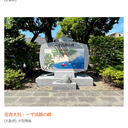
住吉大社・一寸法師の碑
[大阪府]
大型陶板