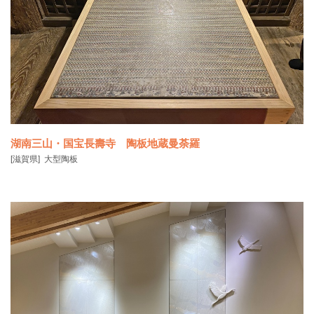
湖南三山・国宝長壽寺 陶板地蔵曼荼羅
[滋賀県]
大型陶板