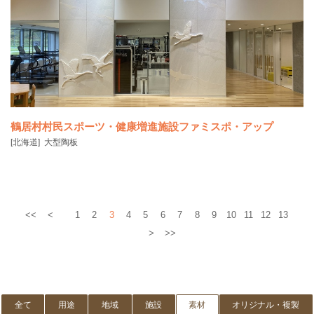
「地蔵曼荼羅」は室町時代から伝わる仏画で、6本の腕を持つ地蔵の周
囲に1体ごとに表
鶴居村村民スポーツ・健康増進施設ファミスポ・アップ
[北海道]
大型陶板
<<
<
1
2
3
4
5
6
7
8
9
10
11
12
13
>
>>
全て
用途
地域
施設
素材
オリジナル・複製
鶴居村の象徴である鶴が、煌めく雪原を躍動的に飛び立つ様を表現し