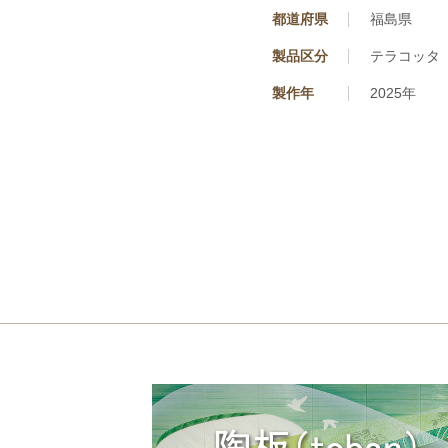
都道府県
福島県
製品区分
テラコッタ
製作年
2025年