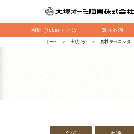
陶板（toban）とは
製品案内
ホーム
＞
実績紹介
＞
素材 テラコッタ
全て
用途