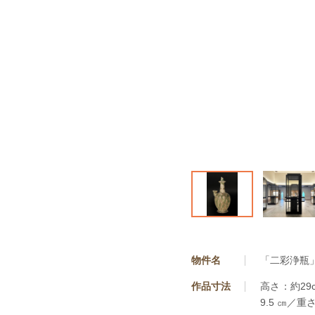
物件名
「二彩浄瓶
作品寸法
高さ：約29
9.5 ㎝／重