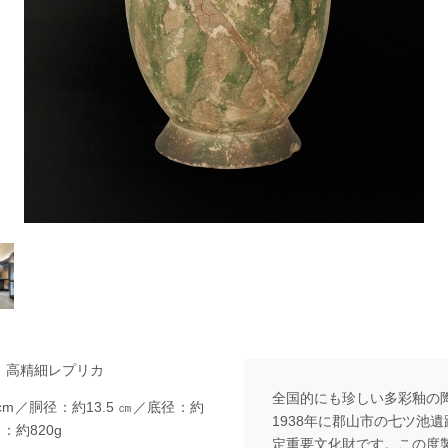
」高精細レプリカ
全国的にも珍しい多彩釉の
cm／胴径：約13.5 ㎝／底径：約
1938年に郡山市の七ツ池
さ：約820g
定重要文化財です。この度