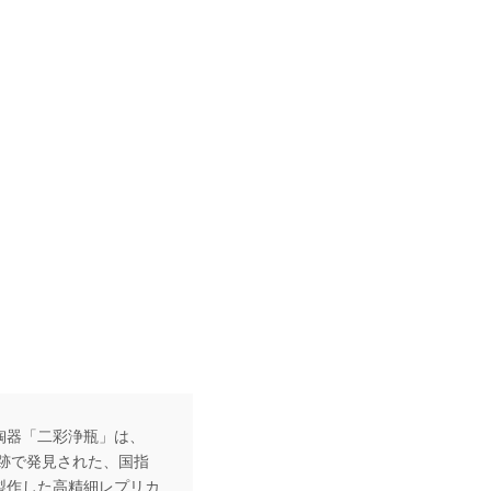
陶器「二彩浄瓶」は、
遺跡で発見された、国指
製作した高精細レプリカ