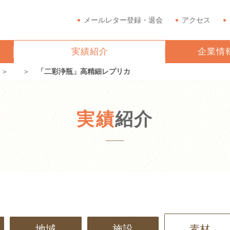
メールレター登録・退会
アクセス
実績紹介
企業情
＞
＞
「二彩浄瓶」高精細レプリカ
実績
紹介
地域
施設
素材