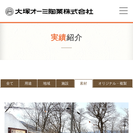
実績
紹介
全て
用途
地域
施設
素材
オリジナル・複製