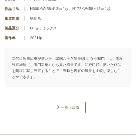
作品寸法
H600×W458×t13㎜ 1枚、H172×W458×t13㎜ 1枚
都道府県
徳島県
製品区分
OTセラミックス
製作年
2021年
二代目歌川広重が描いた「諸国六十八景 阿波北泊 小鳴門」は、陶板
設置場所（小鳴門新橋）から見た風景です。江戸時代に描いた作品
を陶板に写し設置することで、当時と現在の風景を比較し楽しむこ
とができます。
一覧へ戻る