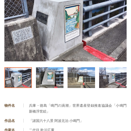
物件名
兵庫・徳島「鳴門の渦潮」世界遺産登録推進協議会「小鳴門
新橋浮世絵」
作品名
「諸国六十八景 阿波北泊 小鳴門」
作家名
二代目 歌川広重