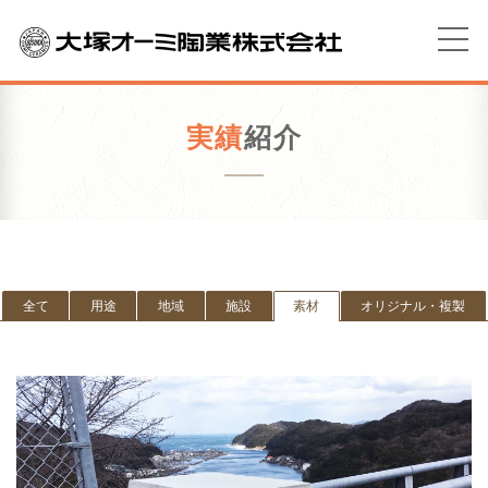
実績
紹介
全て
用途
地域
施設
素材
オリジナル・複製