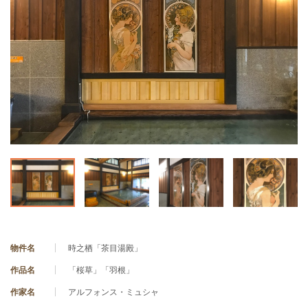
物件名
時之栖「茶目湯殿」
作品名
「桜草」「羽根」
作家名
アルフォンス・ミュシャ