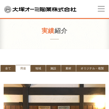
実績
紹介
全て
用途
地域
施設
素材
オリジナル・複製