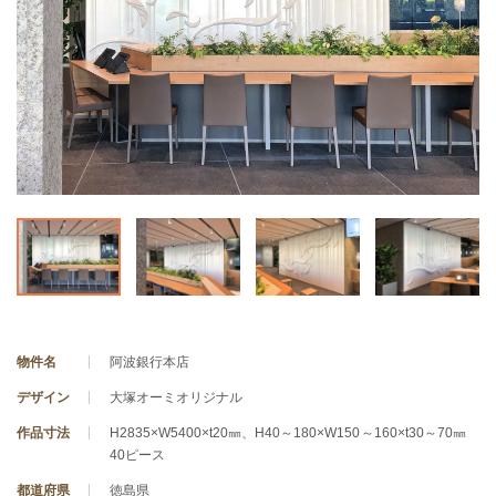
物件名
阿波銀行本店
デザイン
大塚オーミオリジナル
作品寸法
H2835×W5400×t20㎜、H40～180×W150～160×t30～70㎜
40ピース
都道府県
徳島県