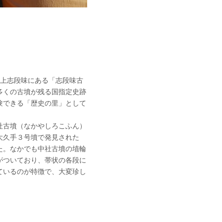
区上志段味にある「志段味古
多くの古墳が残る国指定史跡
験できる「歴史の里」として
社古墳（なかやしろこふん）
大久手３号墳で発見された
た。なかでも中社古墳の埴輪
がついており、帯状の各段に
ているのが特徴で、大変珍し