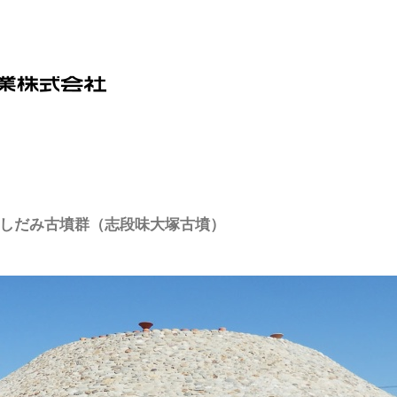
しだみ古墳群（志段味大塚古墳）