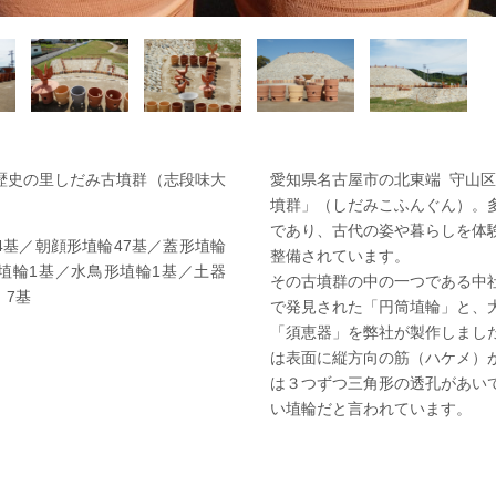
歴史の里しだみ古墳群（志段味大
愛知県名古屋市の北東端 守山
墳群」（しだみこふんぐん）。
であり、古代の姿や暮らしを体
4基／朝顔形埴輪47基／蓋形埴輪
整備されています。
形埴輪1基／水鳥形埴輪1基／土器
その古墳群の中の一つである中
）7基
で発見された「円筒埴輪」と、
「須恵器」を弊社が製作しまし
は表面に縦方向の筋（ハケメ）
は３つずつ三角形の透孔があい
い埴輪だと言われています。