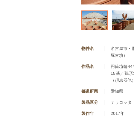
物件名
名古屋市・
塚古墳）
作品名
円筒埴輪44
15基／鶏
（須恵器他
都道府県
愛知県
製品区分
テラコッタ
製作年
2017年