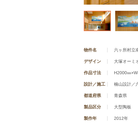
物件名
六ヶ所村立
デザイン
大塚オーミ
作品寸法
H2000㎜×W
設計／施工
楠山設計／
都道府県
青森県
製品区分
大型陶板
製作年
2012年